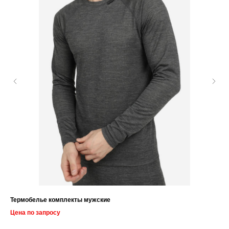
Термобелье комплекты мужские
Ру
Цена по запросу
Цен
Цв