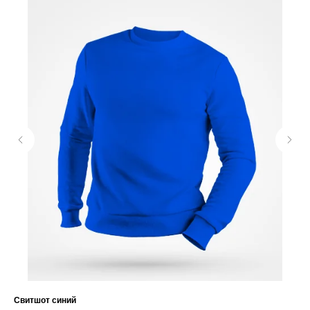
Свитшот синий
Св